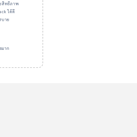
ะสิทธิภาพ
k ได้ดี
สบาย
ูงมาก