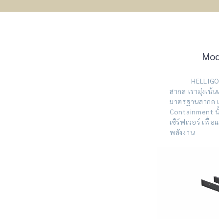
Modu
HELLIGO ผู้ผล
สากล เรามุ่งเน้
มาตรฐานสากล แ
Containment นั
เซิร์ฟเวอร์ เพ
พลังงาน